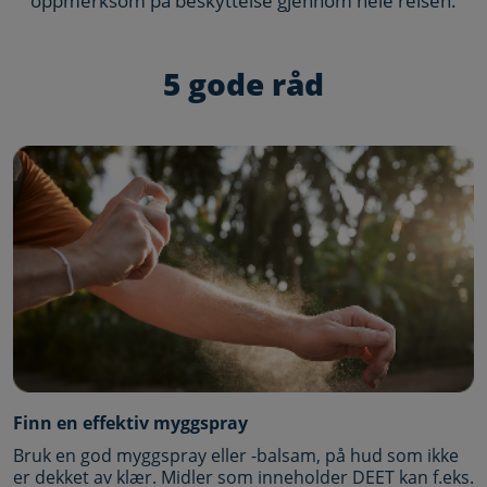
oppmerksom på beskyttelse gjennom hele reisen.
5 gode råd
Finn en effektiv myggspray
Bruk en god myggspray eller -balsam, på hud som ikke
er dekket av klær. Midler som inneholder DEET kan f.eks.