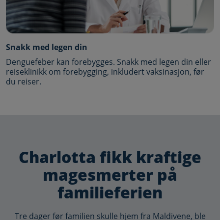
Snakk med legen din
Denguefeber kan forebygges. Snakk med legen din eller
reiseklinikk om forebygging, inkludert vaksinasjon, før
du reiser.
Grey Box Video Section
Charlotta fikk kraftige
magesmerter på
familieferien
Tre dager før familien skulle hjem fra Maldivene, ble