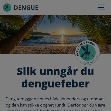
Skip to main content
Banner
Slik unngår du
5 gode rad Section
denguefeber
Denguemyggen finnes både innendørs og utendørs,
og den kan stikke døgnet rundt. Derfor bør du være